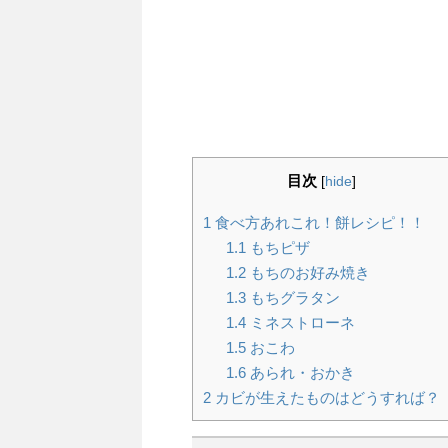
目次
[
hide
]
1
食べ方あれこれ！餅レシピ！！
1.1
もちピザ
1.2
もちのお好み焼き
1.3
もちグラタン
1.4
ミネストローネ
1.5
おこわ
1.6
あられ・おかき
2
カビが生えたものはどうすれば？