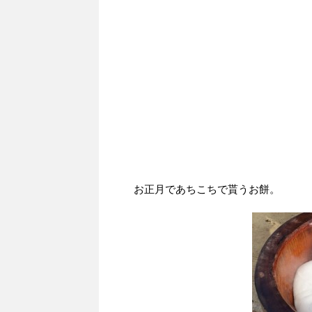
お正月であちこちで貰うお餅。