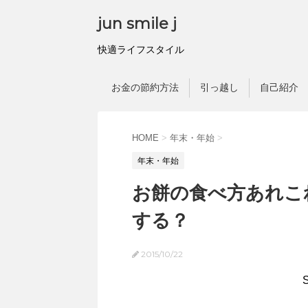
jun smile j
快適ライフスタイル
お金の節約方法
引っ越し
自己紹介
HOME
>
年末・年始
>
年末・年始
お餅の食べ方あれこ
する？
2015/10/22