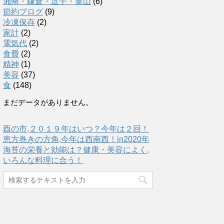
湘南・鎌倉・逗子・葉山
(6)
節約ブログ
(9)
冷凍保存
(2)
家計
(2)
電気代
(2)
食費
(2)
精神
(1)
美容
(37)
食
(148)
まだデータがありません。
酉の市,２０１９年はいつ？今年は２回！
恵方巻きの方角,今年は西南西！in2020年
海苔の栄養と効能は？健康・美容によく,
いろんな料理に合う！