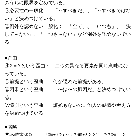
のうちに限界を定めている。
②必要性の一般化： 「～すべきだ」、「～すべきではな
い」と決めつけている。
③例外を認めない一般化： 「全て」、「いつも」、「決
して～ない」、「一つも～ない」など例外を認めないでい
る。
■歪曲
④X＝Yという歪曲： 二つの異なる要素が同じ意味にな
っている。
⑤前提という歪曲： 何か隠れた前提がある。
⑥因果という歪曲： 「〜は〜の原因だ」と決めつけてい
る。
⑦憶測という歪曲： 証拠もないのに他人の感情や考え方
を決めつけている。
■省略
⑧不特定名詞： 「誰が？いつ？何が？どこで？誰に？」