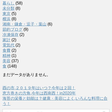
暮らし
(58)
未分類
(8)
東京
(5)
横浜
(8)
湘南・鎌倉・逗子・葉山
(6)
節約ブログ
(9)
冷凍保存
(2)
家計
(2)
電気代
(2)
食費
(2)
精神
(1)
美容
(37)
食
(148)
まだデータがありません。
酉の市,２０１９年はいつ？今年は２回！
恵方巻きの方角,今年は西南西！in2020年
海苔の栄養と効能は？健康・美容によく,いろんな料理に合
う！