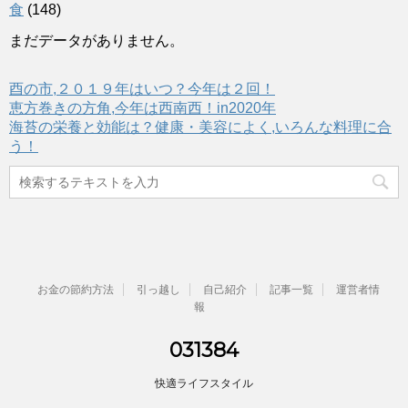
食
(148)
まだデータがありません。
酉の市,２０１９年はいつ？今年は２回！
恵方巻きの方角,今年は西南西！in2020年
海苔の栄養と効能は？健康・美容によく,いろんな料理に合
う！
お金の節約方法
引っ越し
自己紹介
記事一覧
運営者情
報
031384
快適ライフスタイル