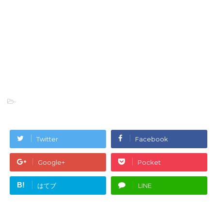
-
Twitter
Facebook
Google+
Pocket
B!
はてブ
LINE