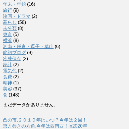
年末・年始
(16)
旅行
(9)
映画・ドラマ
(2)
暮らし
(58)
未分類
(8)
東京
(5)
横浜
(8)
湘南・鎌倉・逗子・葉山
(6)
節約ブログ
(9)
冷凍保存
(2)
家計
(2)
電気代
(2)
食費
(2)
精神
(1)
美容
(37)
食
(148)
まだデータがありません。
酉の市,２０１９年はいつ？今年は２回！
恵方巻きの方角,今年は西南西！in2020年