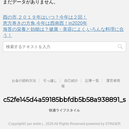
まだデータがありません。
酉の市,２０１９年はいつ？今年は２回！
恵方巻きの方角,今年は西南西！in2020年
海苔の栄養と効能は？健康・美容によく,いろんな料理に合
う！
お金の節約方法
引っ越し
自己紹介
記事一覧
運営者情
報
c52fe145d4a59185bbfdb5b58a938891_s
快適ライフスタイル
Copyright© jun smile j , 2026 All Rights Reserved.
powered by STINGER