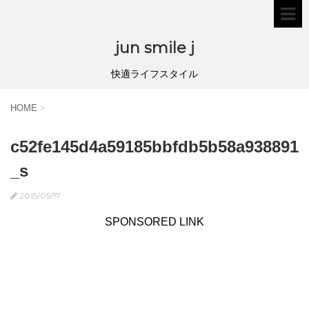
jun smile j
快適ライフスタイル
HOME
>
c52fe145d4a59185bbfdb5b58a938891
_s
2015/05/17
SPONSORED LINK