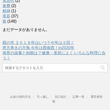
電気代
(2)
食費
(2)
精神
(1)
美容
(37)
食
(148)
まだデータがありません。
酉の市,２０１９年はいつ？今年は２回！
恵方巻きの方角,今年は西南西！in2020年
海苔の栄養と効能は？健康・美容によく,いろんな料理に合
う！
お金の節約方法
引っ越し
自己紹介
記事一覧
運営者情
報