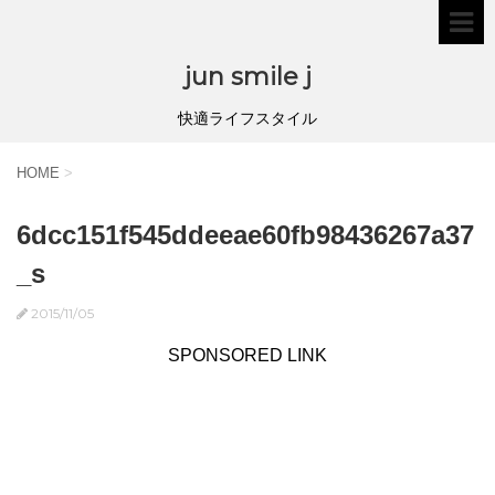
jun smile j
快適ライフスタイル
HOME
>
6dcc151f545ddeeae60fb98436267a37
_s
2015/11/05
SPONSORED LINK