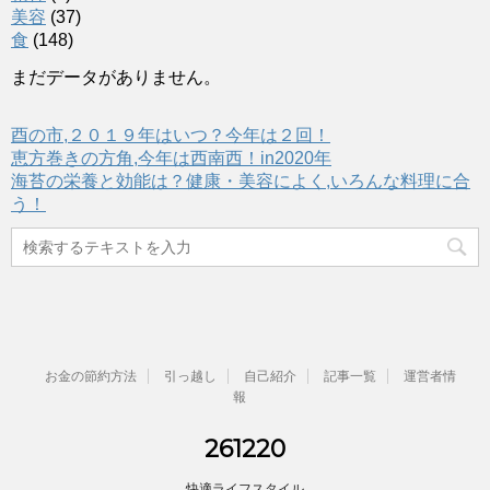
美容
(37)
食
(148)
まだデータがありません。
酉の市,２０１９年はいつ？今年は２回！
恵方巻きの方角,今年は西南西！in2020年
海苔の栄養と効能は？健康・美容によく,いろんな料理に合
う！
お金の節約方法
引っ越し
自己紹介
記事一覧
運営者情
報
261220
快適ライフスタイル