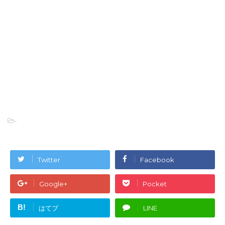
-
Twitter
Facebook
Google+
Pocket
B!
はてブ
LINE