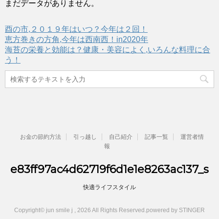
まだデータがありません。
酉の市,２０１９年はいつ？今年は２回！
恵方巻きの方角,今年は西南西！in2020年
海苔の栄養と効能は？健康・美容によく,いろんな料理に合
う！
お金の節約方法
引っ越し
自己紹介
記事一覧
運営者情
報
e83ff97ac4d62719f6d1e1e8263ac137_s
快適ライフスタイル
Copyright© jun smile j , 2026 All Rights Reserved.
powered by STINGER