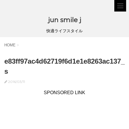
jun smile j
快適ライフスタイル
HOME
>
e83ff97ac4d62719f6d1e1e8263ac137_
s
2016/03/11
SPONSORED LINK