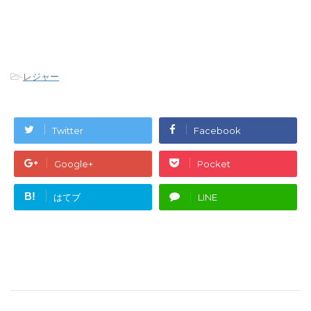
-
レジャー
Twitter
Facebook
Google+
Pocket
B!
はてブ
LINE