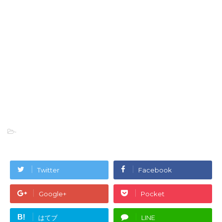
-
Twitter
Facebook
Google+
Pocket
B!
はてブ
LINE