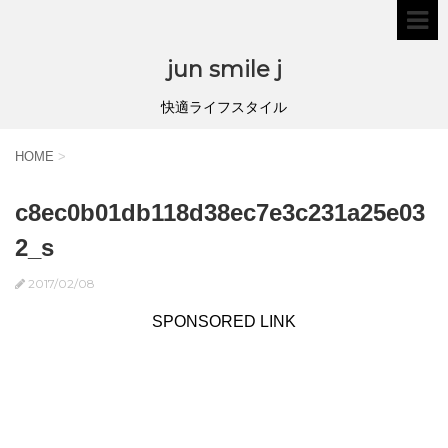
jun smile j
快適ライフスタイル
HOME
>
c8ec0b01db118d38ec7e3c231a25e03
2_s
2017/02/08
SPONSORED LINK