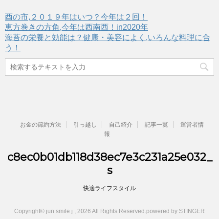
酉の市,２０１９年はいつ？今年は２回！
恵方巻きの方角,今年は西南西！in2020年
海苔の栄養と効能は？健康・美容によく,いろんな料理に合
う！
お金の節約方法
引っ越し
自己紹介
記事一覧
運営者情
報
c8ec0b01db118d38ec7e3c231a25e032_
s
快適ライフスタイル
Copyright© jun smile j , 2026 All Rights Reserved.
powered by STINGER