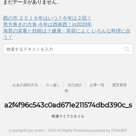
まだデータがありません。
酉の市,２０１９年はいつ？今年は２回！
恵方巻きの方角,今年は西南西！in2020年
海苔の栄養と効能は？健康・美容によく,いろんな料理に合
う！
お金の節約方法
引っ越し
自己紹介
記事一覧
運営者情
報
a2f4f96c543c0ad671e211574dbd390c_s
快適ライフスタイル
Copyright© jun smile j , 2026 All Rights Reserved.
powered by STINGER