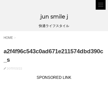
jun smile j
快適ライフスタイル
HOME
>
a2f4f96c543c0ad671e211574dbd390c
_s
2017/03/22
SPONSORED LINK