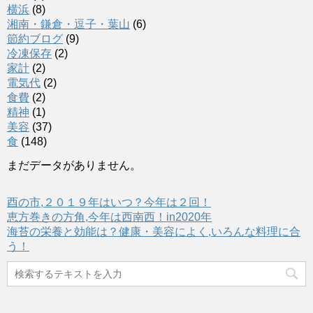
横浜
(8)
湘南・鎌倉・逗子・葉山
(6)
節約ブログ
(9)
冷凍保存
(2)
家計
(2)
電気代
(2)
食費
(2)
精神
(1)
美容
(37)
食
(148)
まだデータがありません。
酉の市,２０１９年はいつ？今年は２回！
恵方巻きの方角,今年は西南西！in2020年
海苔の栄養と効能は？健康・美容によく,いろんな料理に合
う！