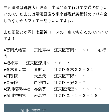
白河清澄は都営大江戸線、半蔵門線で行けて交通の便もい
いので、たまには清澄庭園や東京都現代美術館めぐりを楽
しみながらカフェで一息もいいでよね。
また初詣とか深川七福神コースの一角でもあるのでいいで
すよ！
●富岡八幡宮 恵比寿神 江東区富岡１－２０－３心行
寺
●福禄寿 江東区深川２－１６－７
●冬木弁天堂 弁財天 江東区冬木２２－３１
●円珠院 大黒天 江東区平野１－１３
●竜光院 毘沙門天 江東区三好２－７
●深川稲荷神社 布袋尊 江東区清澄２－１２－１２
●深川神明宮 寿老神 江東区森下１－３－１８