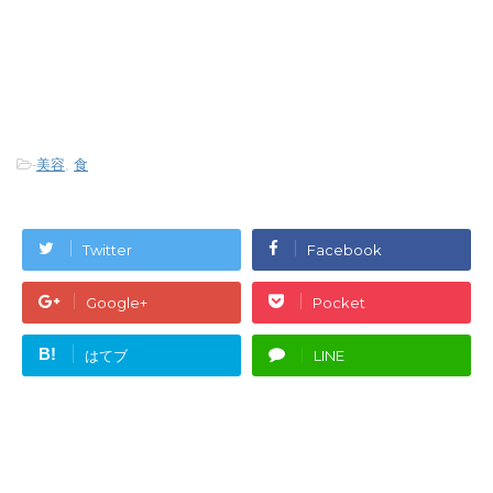
-
美容
,
食
Twitter
Facebook
Google+
Pocket
B!
はてブ
LINE