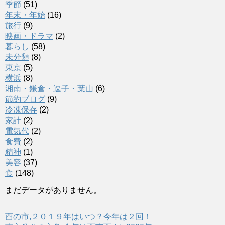
季節
(51)
年末・年始
(16)
旅行
(9)
映画・ドラマ
(2)
暮らし
(58)
未分類
(8)
東京
(5)
横浜
(8)
湘南・鎌倉・逗子・葉山
(6)
節約ブログ
(9)
冷凍保存
(2)
家計
(2)
電気代
(2)
食費
(2)
精神
(1)
美容
(37)
食
(148)
まだデータがありません。
酉の市,２０１９年はいつ？今年は２回！