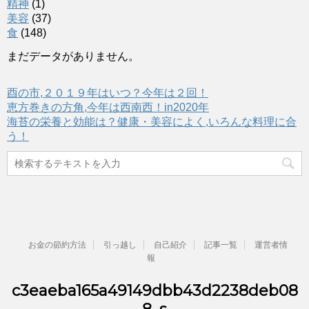
精神
(1)
美容
(37)
食
(148)
まだデータがありません。
酉の市,２０１９年はいつ？今年は２回！
恵方巻きの方角,今年は西南西！in2020年
海苔の栄養と効能は？健康・美容によく,いろんな料理に合
う！
お金の節約方法
引っ越し
自己紹介
記事一覧
運営者情
報
c3eaeba165a49149dbb43d2238deb08