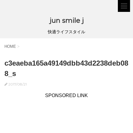
jun smile j
快適ライフスタイル
HOME
>
c3eaeba165a49149dbb43d2238deb08
8_s
2017/08/21
SPONSORED LINK