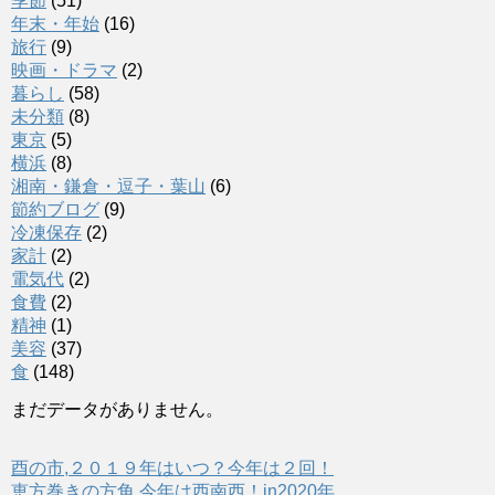
季節
(51)
年末・年始
(16)
旅行
(9)
映画・ドラマ
(2)
暮らし
(58)
未分類
(8)
東京
(5)
横浜
(8)
湘南・鎌倉・逗子・葉山
(6)
節約ブログ
(9)
冷凍保存
(2)
家計
(2)
電気代
(2)
食費
(2)
精神
(1)
美容
(37)
食
(148)
まだデータがありません。
酉の市,２０１９年はいつ？今年は２回！
恵方巻きの方角,今年は西南西！in2020年