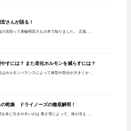
明宏さんが語る！
K 正負の法則って美輪明宏さんの本で知りました。 正負 ...
やすには？ また老化ホルモンを減らすには？
K 女性はホルモンバランスによって体型や気分が大きくか ...
鼻の乾燥 ドライノーズの徹底解明！
K 風邪を冬に引きやすいのは 寒さ等によって、体が冷え ...