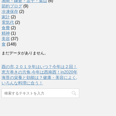
湘南・鎌倉・逗子・葉山
(6)
節約ブログ
(9)
冷凍保存
(2)
家計
(2)
電気代
(2)
食費
(2)
精神
(1)
美容
(37)
食
(148)
まだデータがありません。
酉の市,２０１９年はいつ？今年は２回！
恵方巻きの方角,今年は西南西！in2020年
海苔の栄養と効能は？健康・美容によく,
いろんな料理に合う！