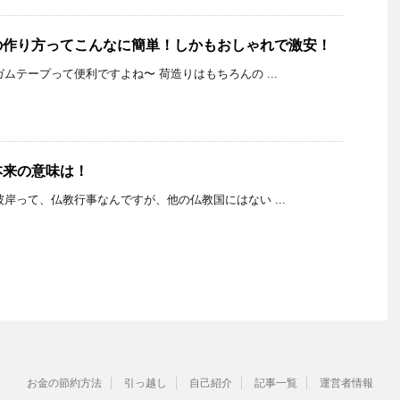
の作り方ってこんなに簡単！しかもおしゃれで激安！
K 布ガムテープって便利ですよね〜 荷造りはもちろんの ...
本来の意味は！
K お彼岸って、仏教行事なんですが、他の仏教国にはない ...
お金の節約方法
引っ越し
自己紹介
記事一覧
運営者情報