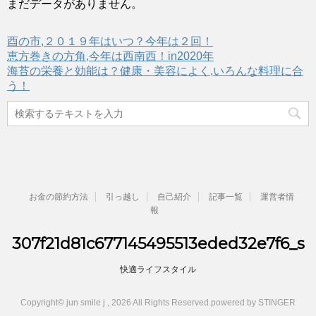
まだデータがありません。
酉の市,２０１９年はいつ？今年は２回！
恵方巻きの方角,今年は西南西！in2020年
海苔の栄養と効能は？健康・美容によく,いろんな料理に合
う！
お金の節約方法
引っ越し
自己紹介
記事一覧
運営者情
報
307f21d81c677145495513eded32e7f6_s
快適ライフスタイル
Copyright© jun smile j , 2026 All Rights Reserved.
powered by STINGER