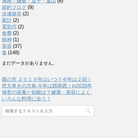
湘南・鎌倉・逗子・葉山
(6)
節約ブログ
(9)
冷凍保存
(2)
家計
(2)
電気代
(2)
食費
(2)
精神
(1)
美容
(37)
食
(148)
まだデータがありません。
酉の市,２０１９年はいつ？今年は２回！
恵方巻きの方角,今年は西南西！in2020年
海苔の栄養と効能は？健康・美容によく,
いろんな料理に合う！