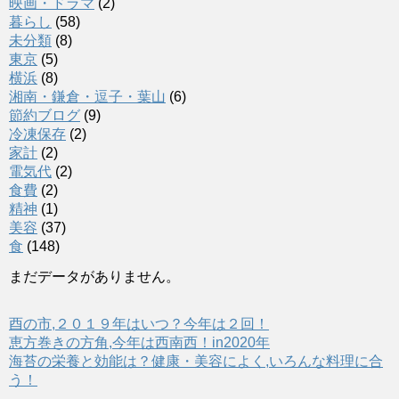
映画・ドラマ
(2)
暮らし
(58)
未分類
(8)
東京
(5)
横浜
(8)
湘南・鎌倉・逗子・葉山
(6)
節約ブログ
(9)
冷凍保存
(2)
家計
(2)
電気代
(2)
食費
(2)
精神
(1)
美容
(37)
食
(148)
まだデータがありません。
酉の市,２０１９年はいつ？今年は２回！
恵方巻きの方角,今年は西南西！in2020年
海苔の栄養と効能は？健康・美容によく,いろんな料理に合
う！