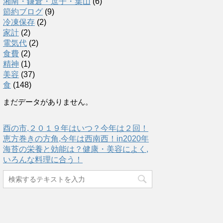
湘南・鎌倉・逗子・葉山
(6)
節約ブログ
(9)
冷凍保存
(2)
家計
(2)
電気代
(2)
食費
(2)
精神
(1)
美容
(37)
食
(148)
まだデータがありません。
酉の市,２０１９年はいつ？今年は２回！
恵方巻きの方角,今年は西南西！in2020年
海苔の栄養と効能は？健康・美容によく,
いろんな料理に合う！