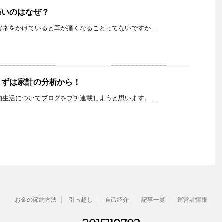
痛いのはなぜ？
K メガネをかけていると耳が痛くなることってないですか ...
まずは家計の分析から！
K 節約生活についてブログをプチ連載しようと思います。 ...
お金の節約方法
引っ越し
自己紹介
記事一覧
運営者情報