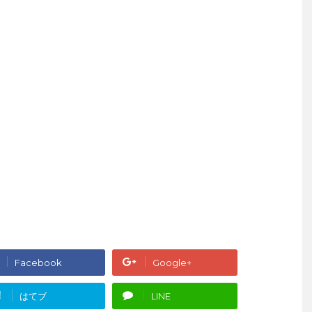
Facebook
Google+
!
はてブ
LINE