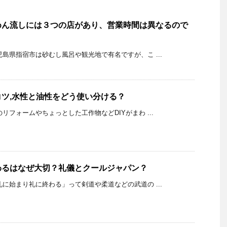
めん流しには３つの店があり、営業時間は異なるので
K 鹿児島県指宿市は砂むし風呂や観光地で有名ですが、こ ...
ツ,水性と油性をどう使い分ける？
K 家のリフォームやちょっとした工作物などDIYがまわ ...
わるはなぜ大切？礼儀とクールジャパン？
K 「礼に始まり礼に終わる」って剣道や柔道などの武道の ...