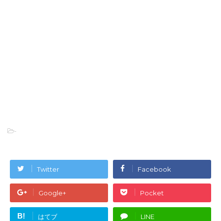
-
Twitter
Facebook
Google+
Pocket
B!
はてブ
LINE