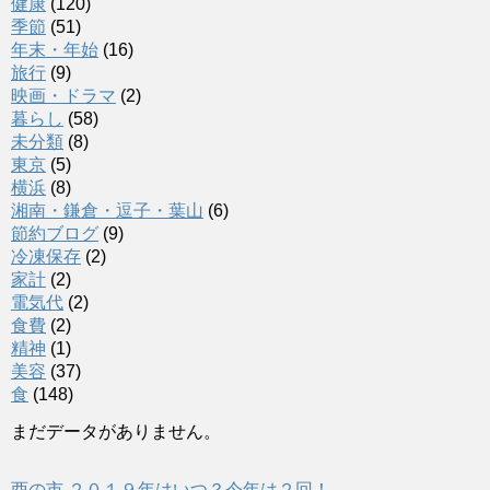
健康
(120)
季節
(51)
年末・年始
(16)
旅行
(9)
映画・ドラマ
(2)
暮らし
(58)
未分類
(8)
東京
(5)
横浜
(8)
湘南・鎌倉・逗子・葉山
(6)
節約ブログ
(9)
冷凍保存
(2)
家計
(2)
電気代
(2)
食費
(2)
精神
(1)
美容
(37)
食
(148)
まだデータがありません。
酉の市,２０１９年はいつ？今年は２回！