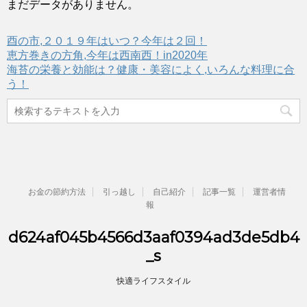
まだデータがありません。
酉の市,２０１９年はいつ？今年は２回！
恵方巻きの方角,今年は西南西！in2020年
海苔の栄養と効能は？健康・美容によく,いろんな料理に合
う！
お金の節約方法
引っ越し
自己紹介
記事一覧
運営者情
報
d624af045b4566d3aaf0394ad3de5db4
_s
快適ライフスタイル