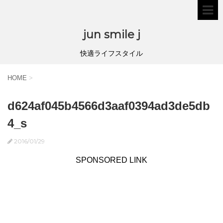
jun smile j
快適ライフスタイル
HOME
>
d624af045b4566d3aaf0394ad3de5db
4_s
2016/01/29
SPONSORED LINK