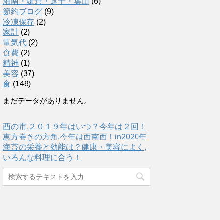
湘南・鎌倉・逗子・葉山
(6)
節約ブログ
(9)
冷凍保存
(2)
家計
(2)
電気代
(2)
食費
(2)
精神
(1)
美容
(37)
食
(148)
まだデータがありません。
酉の市,２０１９年はいつ？今年は２回！
恵方巻きの方角,今年は西南西！in2020年
海苔の栄養と効能は？健康・美容によく,
いろんな料理に合う！