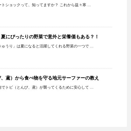
K ヒートショックって、知ってますか？ これから益々寒 ...
？夏にぴったりの野菜で意外と栄養価もある？！
K 「きゅうり」は夏になると活躍してくれる野菜の一つで ...
び、鳶）から食べ物を守る地元サーファーの教え
K 湘南でトビ（とんび、鳶）が襲ってくるために安心して ...