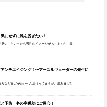
！気にせずに靴を脱ぎたい！
K 足が臭い！といったら男性のイメージがありますが、最 ...
てアンチエイジング！〜アーユルヴェーダーの先生に
K 朝ヨガなどヨガがたいへん流行ってますが、最近ヨガと ...
策と予防 冬の寒暖差にご用心！