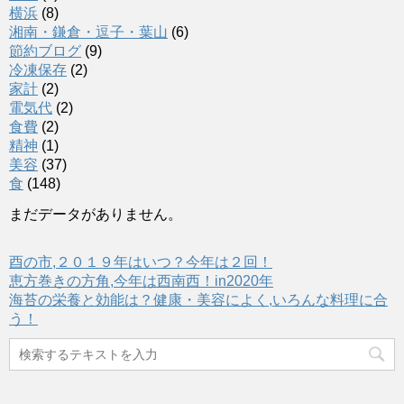
横浜
(8)
湘南・鎌倉・逗子・葉山
(6)
節約ブログ
(9)
冷凍保存
(2)
家計
(2)
電気代
(2)
食費
(2)
精神
(1)
美容
(37)
食
(148)
まだデータがありません。
酉の市,２０１９年はいつ？今年は２回！
恵方巻きの方角,今年は西南西！in2020年
海苔の栄養と効能は？健康・美容によく,いろんな料理に合
う！