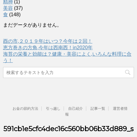
精神
(1)
美容
(37)
食
(148)
まだデータがありません。
酉の市,２０１９年はいつ？今年は２回！
恵方巻きの方角,今年は西南西！in2020年
海苔の栄養と効能は？健康・美容によく,いろんな料理に合
う！
お金の節約方法
引っ越し
自己紹介
記事一覧
運営者情
報
591cb1e5cfc4dec16c560bb06b33d889_s