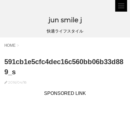
jun smile j
快適ライフスタイル
HOME
>
591cb1e5cfc4dec16c560bb06b33d88
9_s
2016/04/18
SPONSORED LINK