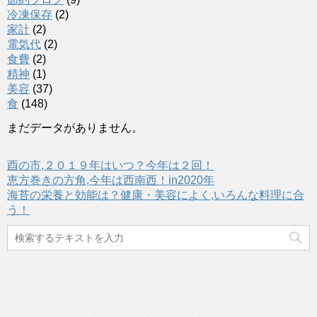
冷凍保存
(2)
家計
(2)
電気代
(2)
食費
(2)
精神
(1)
美容
(37)
食
(148)
まだデータがありません。
酉の市,２０１９年はいつ？今年は２回！
恵方巻きの方角,今年は西南西！in2020年
海苔の栄養と効能は？健康・美容によく,いろんな料理に合
う！