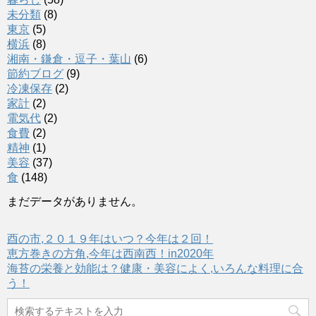
未分類
(8)
東京
(5)
横浜
(8)
湘南・鎌倉・逗子・葉山
(6)
節約ブログ
(9)
冷凍保存
(2)
家計
(2)
電気代
(2)
食費
(2)
精神
(1)
美容
(37)
食
(148)
まだデータがありません。
酉の市,２０１９年はいつ？今年は２回！
恵方巻きの方角,今年は西南西！in2020年
海苔の栄養と効能は？健康・美容によく,いろんな料理に合
う！