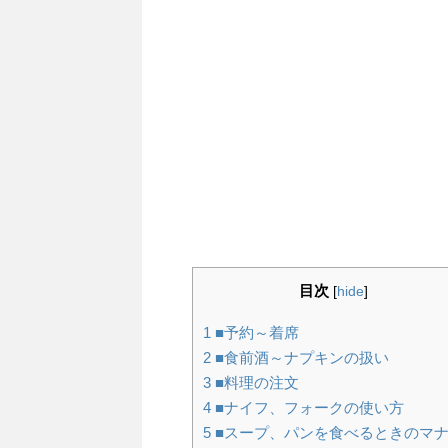
目次
[
hide
]
1
■予約～着席
2
■食前酒～ナプキンの扱い
3
■料理の注文
4
■ナイフ、フォークの使い方
5
■スープ、パンを食べるときのマ