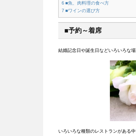
6
■魚、肉料理の食べ方
7
■ワインの選び方
■予約～着席
結婚記念日や誕生日などいろいろな場
いろいろな種類のレストランがある中