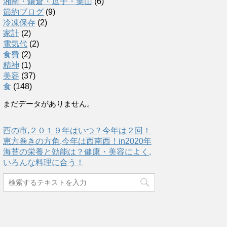
湘南・鎌倉・逗子・葉山
(6)
節約ブログ
(9)
冷凍保存
(2)
家計
(2)
電気代
(2)
食費
(2)
精神
(1)
美容
(37)
食
(148)
まだデータがありません。
酉の市,２０１９年はいつ？今年は２回！
恵方巻きの方角,今年は西南西！in2020年
海苔の栄養と効能は？健康・美容によく,
いろんな料理に合う！