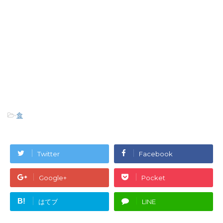
-
食
Twitter
Facebook
Google+
Pocket
B!
はてブ
LINE