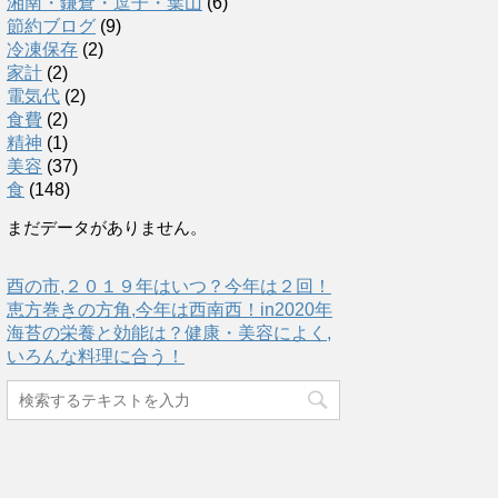
湘南・鎌倉・逗子・葉山
(6)
節約ブログ
(9)
冷凍保存
(2)
家計
(2)
電気代
(2)
食費
(2)
精神
(1)
美容
(37)
食
(148)
まだデータがありません。
酉の市,２０１９年はいつ？今年は２回！
恵方巻きの方角,今年は西南西！in2020年
海苔の栄養と効能は？健康・美容によく,
いろんな料理に合う！