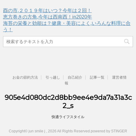
酉の市,２０１９年はいつ？今年は２回！
恵方巻きの方角,今年は西南西！in2020年
海苔の栄養と効能は？健康・美容によく,いろんな料理に合
う！
お金の節約方法
引っ越し
自己紹介
記事一覧
運営者情
報
905e4d080dc2d8bb9ee4e9da7a31a3c
2_s
快適ライフスタイル
Copyright© jun smile j , 2026 All Rights Reserved.
powered by STINGER