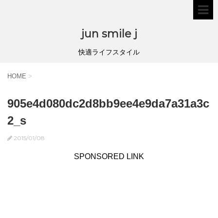
jun smile j
快適ライフスタイル
HOME
>
905e4d080dc2d8bb9ee4e9da7a31a3c
2_s
2015/01/08
SPONSORED LINK