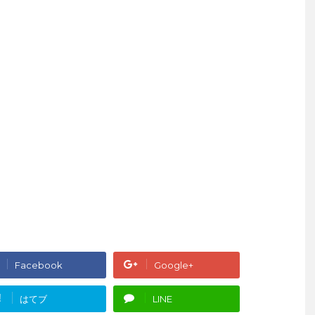
Facebook
Google+
!
はてブ
LINE