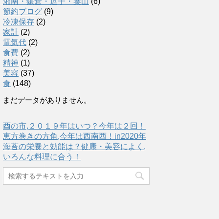
湘南・鎌倉・逗子・葉山
(6)
節約ブログ
(9)
冷凍保存
(2)
家計
(2)
電気代
(2)
食費
(2)
精神
(1)
美容
(37)
食
(148)
まだデータがありません。
酉の市,２０１９年はいつ？今年は２回！
恵方巻きの方角,今年は西南西！in2020年
海苔の栄養と効能は？健康・美容によく,
いろんな料理に合う！