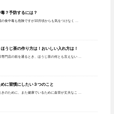
中毒？予防するには？
K 夏場の食中毒も危険ですが10月頃からも気をつけなく ...
？ほうじ茶の作り方は！おいしい入れ方は！
K お茶専門店の前を通るとき、ほうじ茶の何とも言えない ...
ために習慣にしたい３つのこと
K 長生きのために、また健康でいるために血管が丈夫なこ ...