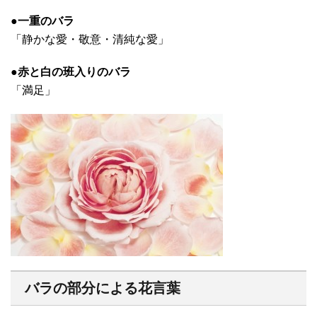
●一重のバラ
「静かな愛・敬意・清純な愛」
●赤と白の班入りのバラ
「満足」
バラの部分による花言葉