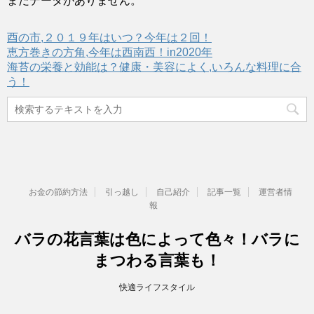
まだデータがありません。
酉の市,２０１９年はいつ？今年は２回！
恵方巻きの方角,今年は西南西！in2020年
海苔の栄養と効能は？健康・美容によく,いろんな料理に合
う！
お金の節約方法
引っ越し
自己紹介
記事一覧
運営者情
報
バラの花言葉は色によって色々！バラに
まつわる言葉も！
快適ライフスタイル