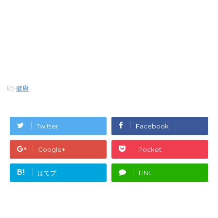
-
健康
Twitter
Facebook
Google+
Pocket
B!
はてブ
LINE