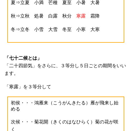
夏⇒立夏 小満 芒種 夏至 小暑 大暑
秋⇒立秋 処暑 白露 秋分
寒露
霜降
冬⇒立冬 小雪 大雪 冬至 小寒 大寒
「七十二候とは」
「二十四節気」をさらに、３等分し５日ごとの期間をいい
ます。
「寒露」を３等分して
初侯・・・鴻雁来（こうがんきたる）雁が飛来し始
める
次候・・・菊花開（きくのはなひらく）菊の花が咲
く