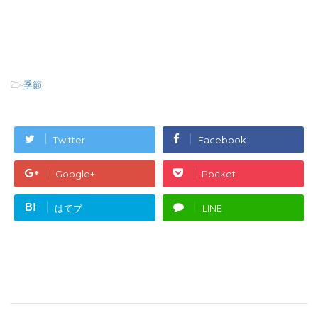
-
季節
Twitter
Facebook
Google+
Pocket
B!
はてブ
LINE