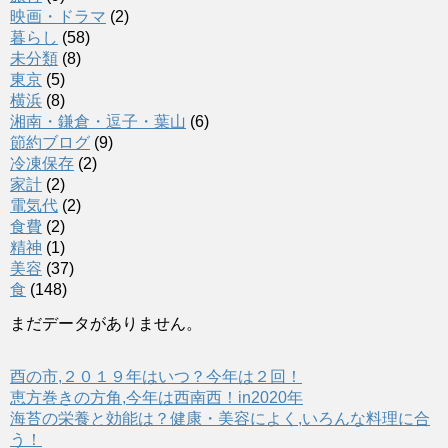
映画・ドラマ
(2)
暮らし
(58)
未分類
(8)
東京
(5)
横浜
(8)
湘南・鎌倉・逗子・葉山
(6)
節約ブログ
(9)
冷凍保存
(2)
家計
(2)
電気代
(2)
食費
(2)
精神
(1)
美容
(37)
食
(148)
まだデータがありません。
酉の市,２０１９年はいつ？今年は２回！
恵方巻きの方角,今年は西南西！in2020年
海苔の栄養と効能は？健康・美容によく,いろんな料理に合
う！