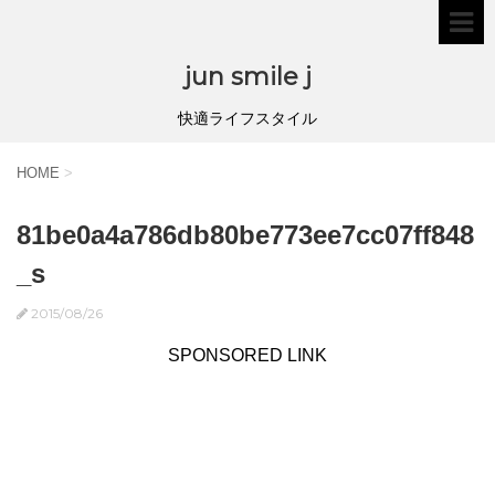
jun smile j
快適ライフスタイル
HOME
>
81be0a4a786db80be773ee7cc07ff848
_s
2015/08/26
SPONSORED LINK