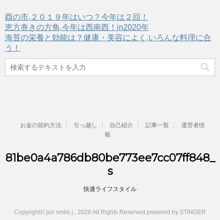
酉の市,２０１９年はいつ？今年は２回！
恵方巻きの方角,今年は西南西！in2020年
海苔の栄養と効能は？健康・美容によく,いろんな料理に合
う！
お金の節約方法
引っ越し
自己紹介
記事一覧
運営者情
報
81be0a4a786db80be773ee7cc07ff848_
s
快適ライフスタイル
Copyright© jun smile j , 2026 All Rights Reserved.
powered by STINGER