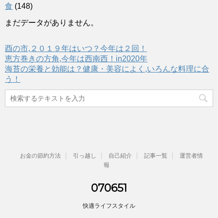
食
(148)
まだデータがありません。
酉の市,２０１９年はいつ？今年は２回！
恵方巻きの方角,今年は西南西！in2020年
海苔の栄養と効能は？健康・美容によく,いろんな料理に合
う！
お金の節約方法
引っ越し
自己紹介
記事一覧
運営者情
報
070651
快適ライフスタイル