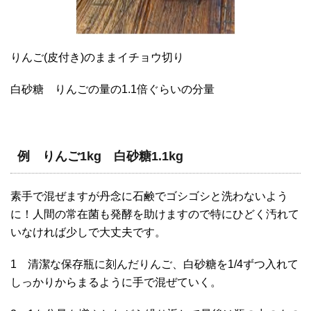
りんご(皮付き)のままイチョウ切り
白砂糖 りんごの量の1.1倍ぐらいの分量
例 りんご1kg 白砂糖1.1kg
素手で混ぜますが丹念に石鹸でゴシゴシと洗わないよう
に！人間の常在菌も発酵を助けますので特にひどく汚れて
いなければ少しで大丈夫です。
1 清潔な保存瓶に刻んだりんご、白砂糖を1/4ずつ入れて
しっかりからまるように手で混ぜていく。