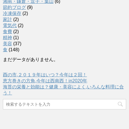
湘南・鎌倉・逗子・葉山
(6)
節約ブログ
(9)
冷凍保存
(2)
家計
(2)
電気代
(2)
食費
(2)
精神
(1)
美容
(37)
食
(148)
まだデータがありません。
酉の市,２０１９年はいつ？今年は２回！
恵方巻きの方角,今年は西南西！in2020年
海苔の栄養と効能は？健康・美容によく,いろんな料理に合
う！