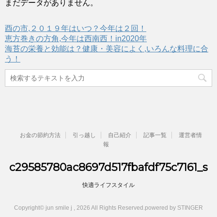
まだデータがありません。
酉の市,２０１９年はいつ？今年は２回！
恵方巻きの方角,今年は西南西！in2020年
海苔の栄養と効能は？健康・美容によく,いろんな料理に合
う！
お金の節約方法
引っ越し
自己紹介
記事一覧
運営者情
報
c29585780ac8697d517fbafdf75c7161_s
快適ライフスタイル
Copyright© jun smile j , 2026 All Rights Reserved.
powered by STINGER