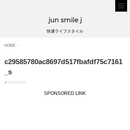
jun smile j
快適ライフスタイル
HOME
>
c29585780ac8697d517fbafdf75c7161
_s
2015/10/29
SPONSORED LINK