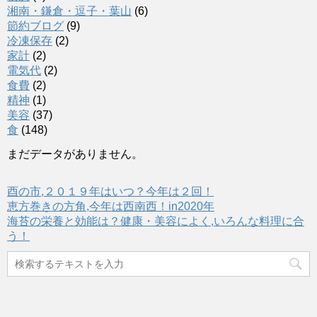
湘南・鎌倉・逗子・葉山
(6)
節約ブログ
(9)
冷凍保存
(2)
家計
(2)
電気代
(2)
食費
(2)
精神
(1)
美容
(37)
食
(148)
まだデータがありません。
酉の市,２０１９年はいつ？今年は２回！
恵方巻きの方角,今年は西南西！in2020年
海苔の栄養と効能は？健康・美容によく,いろんな料理に合
う！