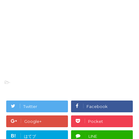
-
Twitter
Facebook
Google+
Pocket
B!
はてブ
LINE