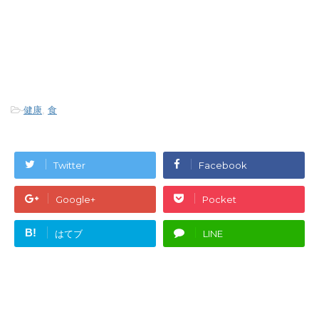
-
健康
,
食
Twitter
Facebook
Google+
Pocket
B!
はてブ
LINE