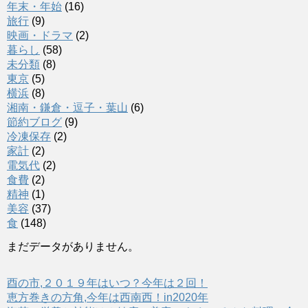
年末・年始
(16)
旅行
(9)
映画・ドラマ
(2)
暮らし
(58)
未分類
(8)
東京
(5)
横浜
(8)
湘南・鎌倉・逗子・葉山
(6)
節約ブログ
(9)
冷凍保存
(2)
家計
(2)
電気代
(2)
食費
(2)
精神
(1)
美容
(37)
食
(148)
まだデータがありません。
酉の市,２０１９年はいつ？今年は２回！
恵方巻きの方角,今年は西南西！in2020年