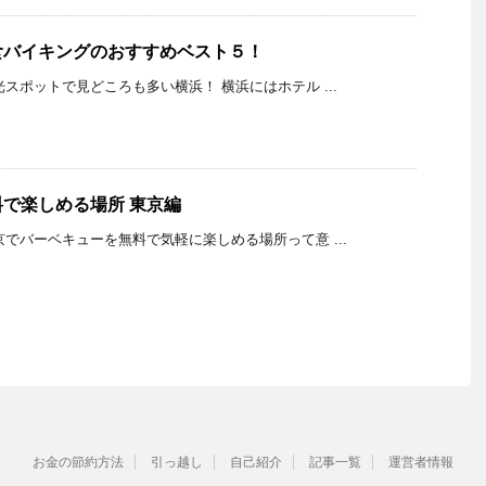
食バイキングのおすすめベスト５！
K 観光スポットで見どころも多い横浜！ 横浜にはホテル ...
で楽しめる場所 東京編
K 東京でバーベキューを無料で気軽に楽しめる場所って意 ...
お金の節約方法
引っ越し
自己紹介
記事一覧
運営者情報