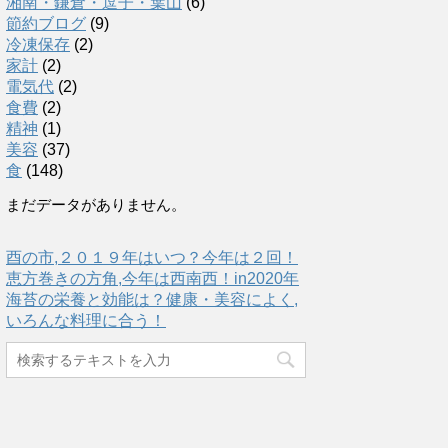
湘南・鎌倉・逗子・葉山
(6)
節約ブログ
(9)
冷凍保存
(2)
家計
(2)
電気代
(2)
食費
(2)
精神
(1)
美容
(37)
食
(148)
まだデータがありません。
酉の市,２０１９年はいつ？今年は２回！
恵方巻きの方角,今年は西南西！in2020年
海苔の栄養と効能は？健康・美容によく,
いろんな料理に合う！