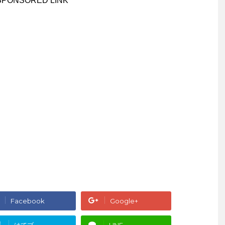
SPONSORED LINK
Facebook
Google+
!
はてブ
LINE