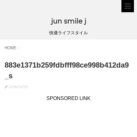
jun smile j
快適ライフスタイル
HOME
>
883e1371b259fdbfff98ce998b412da9
_s
2018/01/30
SPONSORED LINK