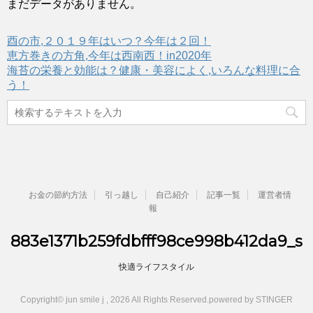
まだデータがありません。
酉の市,２０１９年はいつ？今年は２回！
恵方巻きの方角,今年は西南西！in2020年
海苔の栄養と効能は？健康・美容によく,いろんな料理に合
う！
お金の節約方法
引っ越し
自己紹介
記事一覧
運営者情
報
883e1371b259fdbfff98ce998b412da9_s
快適ライフスタイル
Copyright© jun smile j , 2026 All Rights Reserved.
powered by STINGER