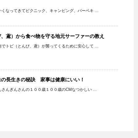
K 暖かくなってきてピクニック、キャンピング、バーベキ ...
び、鳶）から食べ物を守る地元サーファーの教え
K 湘南でトビ（とんび、鳶）が襲ってくるために安心して ...
妹の長生きの秘訣 家事は健康にいい！
K きんさんぎんさんの１００歳１００歳のCMなつかしい ...