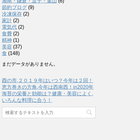
湘南・鎌倉・逗子・葉山
(6)
節約ブログ
(9)
冷凍保存
(2)
家計
(2)
電気代
(2)
食費
(2)
精神
(1)
美容
(37)
食
(148)
まだデータがありません。
酉の市,２０１９年はいつ？今年は２回！
恵方巻きの方角,今年は西南西！in2020年
海苔の栄養と効能は？健康・美容によく,
いろんな料理に合う！